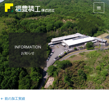
内
メ
容
イ
を
ス
ン
キ
ッ
メ
プ
ニ
INFORMATION
ュ
お知らせ
ー
←
前の加工実績